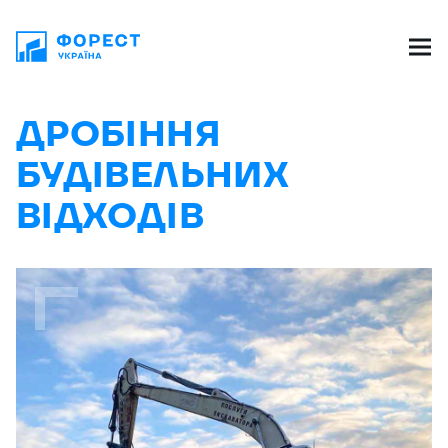
ДРОБІННЯ
БУДІВЕЛЬНИХ
ВІДХОДІВ